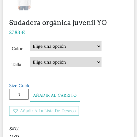
Sudadera orgánica juvenil YO
27,83
€
Color
Talla
Size Guide
Sudadera
AÑADIR AL CARRITO
orgánica
juvenil
Añadir A La Lista De Deseos
YO
cantidad
SKU:
N/D