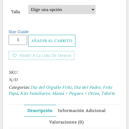
Talla
Size Guide
Camiseta
AÑADIR AL CARRITO
vaquera
papá
Añadir A La Lista De Deseos
e
hijo
alienígena
SKU:
cantidad
N/D
Categorías:
Día del Orgullo Friki
,
Día del Padre
,
Friki
Papá
,
Kits Familiares: Mamá + Peques + Otros
,
Tshirts
Descripción
Información Adicional
Valoraciones (0)