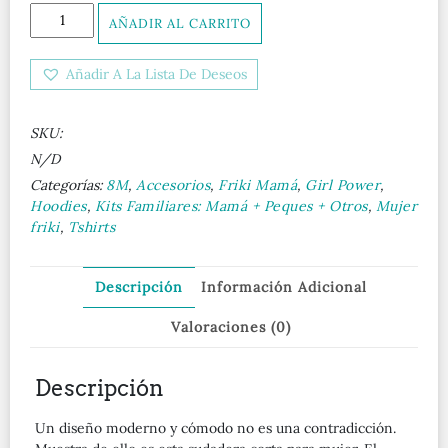
Sudadera
AÑADIR AL CARRITO
corta...
Soy
Añadir A La Lista De Deseos
mujer
¿cuál
es
SKU:
tu
súperpoder?
N/D
cantidad
Categorías:
8M
,
Accesorios
,
Friki Mamá
,
Girl Power
,
Hoodies
,
Kits Familiares: Mamá + Peques + Otros
,
Mujer
friki
,
Tshirts
Descripción
Información Adicional
Valoraciones (0)
Descripción
Un diseño moderno y cómodo no es una contradicción.