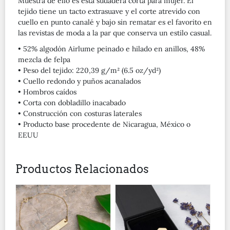
Muestra de ello es esta sudadera corta para mujer. El
tejido tiene un tacto extrasuave y el corte atrevido con
cuello en punto canalé y bajo sin rematar es el favorito en
las revistas de moda a la par que conserva un estilo casual.
• 52% algodón Airlume peinado e hilado en anillos, 48%
mezcla de felpa
• Peso del tejido: 220,39 g/m² (6.5 oz/yd²)
• Cuello redondo y puños acanalados
• Hombros caídos
• Corta con dobladillo inacabado
• Construcción con costuras laterales
• Producto base procedente de Nicaragua, México o
EEUU
Productos Relacionados