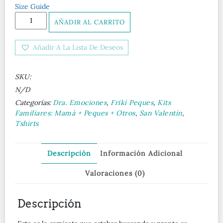
Size Guide
Corazón
AÑADIR AL CARRITO
Camiseta
de
Añadir A La Lista De Deseos
manga
corta
júnior
SKU:
cantidad
N/D
Categorías:
Dra. Emociones
,
Friki Peques
,
Kits
Familiares: Mamá + Peques + Otros
,
San Valentín
,
Tshirts
Descripción
Información Adicional
Valoraciones (0)
Descripción