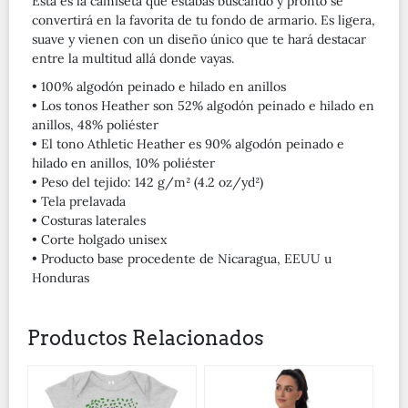
Esta es la camiseta que estabas buscando y pronto se
convertirá en la favorita de tu fondo de armario. Es ligera,
suave y vienen con un diseño único que te hará destacar
entre la multitud allá donde vayas.
• 100% algodón peinado e hilado en anillos
• Los tonos Heather son 52% algodón peinado e hilado en
anillos, 48% poliéster
• El tono Athletic Heather es 90% algodón peinado e
hilado en anillos, 10% poliéster
• Peso del tejido: 142 g/m² (4.2 oz/yd²)
• Tela prelavada
• Costuras laterales
• Corte holgado unisex
• Producto base procedente de Nicaragua, EEUU u
Honduras
Productos Relacionados