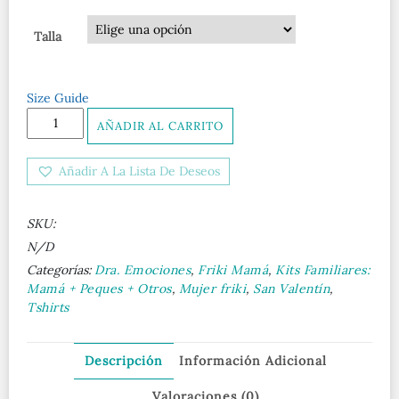
Talla
Size Guide
Corazón
AÑADIR AL CARRITO
Vestido
camiseta
Añadir A La Lista De Deseos
de
algodón
orgánico
SKU:
cantidad
N/D
Categorías:
Dra. Emociones
,
Friki Mamá
,
Kits Familiares:
Mamá + Peques + Otros
,
Mujer friki
,
San Valentín
,
Tshirts
Descripción
Información Adicional
Valoraciones (0)